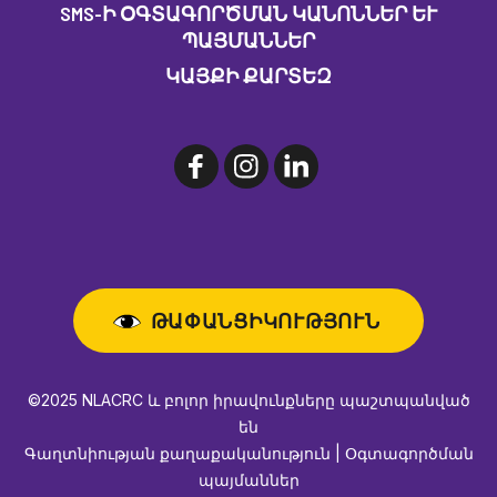
SMS-Ի ՕԳՏԱԳՈՐԾՄԱՆ ԿԱՆՈՆՆԵՐ ԵՒ Պ
ԱՅՄԱՆՆԵՐ
ԿԱՅՔԻ ՔԱՐՏԵԶ
ԹԱՓԱՆՑԻԿՈՒԹՅՈՒՆ
©2025 NLACRC և բոլոր իրավունքները պաշտպանված
են
Գաղտնիության քաղաքականություն | Օգտագործման
պայմաններ