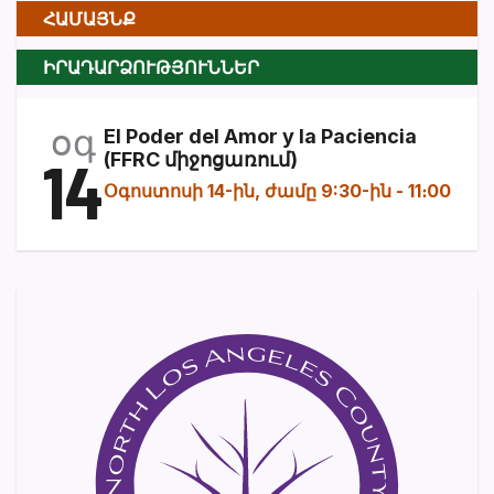
ՀԱՄԱՅՆՔ
ԻՐԱԴԱՐՁՈՒԹՅՈՒՆՆԵՐ
օգ
El Poder del Amor y la Paciencia
14
(FFRC միջոցառում)
Օգոստոսի 14-ին, ժամը 9:30-ին
-
11։00