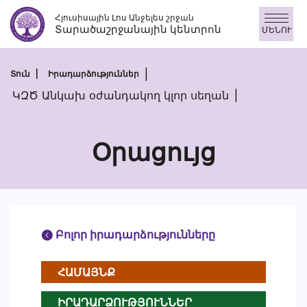
Անցնել
Հյուսիսային Լոս Անջելես շրջան
բովանդակությանը
Տարածաշրջանային կենտրոն
ՄԵՆՈՒ
Տուն
Իրադարձություններ
ԿԶԾ Անկախ օժանդակող կլոր սեղան
Օրացույց
Բոլոր իրադարձությունները
ՀԱՄԱՅՆՔ
ԻՐԱԴԱՐՁՈՒԹՅՈՒՆՆԵՐ