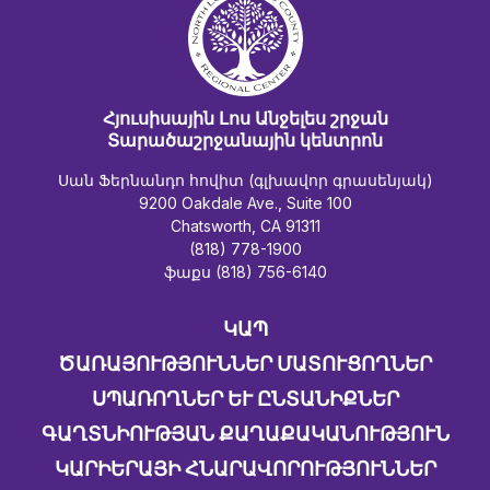
Հյուսիսային Լոս Անջելես շրջան
Տարածաշրջանային կենտրոն
Սան Ֆերնանդո հովիտ (գլխավոր գրասենյակ)
9200 Oakdale Ave., Suite 100
Chatsworth, CA 91311
(818) 778-1900
ֆաքս (818) 756-6140
ԿԱՊ
ԾԱՌԱՅՈՒԹՅՈՒՆՆԵՐ ՄԱՏՈՒՑՈՂՆԵՐ
ՍՊԱՌՈՂՆԵՐ ԵՒ ԸՆՏԱՆԻՔՆԵՐ
ԳԱՂՏՆԻՈՒԹՅԱՆ ՔԱՂԱՔԱԿԱՆՈՒԹՅՈՒՆ
ԿԱՐԻԵՐԱՅԻ ՀՆԱՐԱՎՈՐՈՒԹՅՈՒՆՆԵՐ