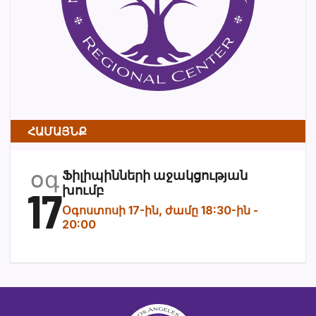
ՀԱՄԱՅՆՔ
օգ
Ֆիլիպինների աջակցության
17
խումբ
Օգոստոսի 17-ին, ժամը 18:30-ին
-
20:00