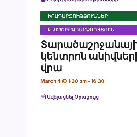
ԻՐԱԴԱՐՁՈՒԹՅՈՒՆՆԵՐ
NLACRC ԻՐԱԴԱՐՁՈՒԹՅՈՒՆ
Տարածաշրջանայ
կենտրոն անիվներ
վրա
March 4 @ 1:30 pm
-
16:30
Ավելացնել Օրացույց