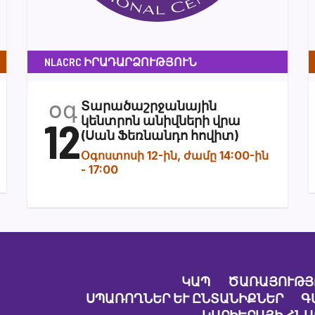
NLACRC ԻՐԱԴԱՐՁՈՒԹՅՈՒՆ
օգ
Տարածաշրջանային
12
կենտրոն անիվների վրա
(Սան Ֆեռնանդո հովիտ)
Օգոստոսի 12-ին, ժամը 14:00-ին
-
17:00
ԿԱՊ
ԾԱՌԱՅՈՒԹՅ
ՍՊԱՌՈՂՆԵՐ ԵՒ ԸՆՏԱՆԻՔՆԵՐ
Գ
ԿԱՐԻԵՐԱՅԻ ՀՆ