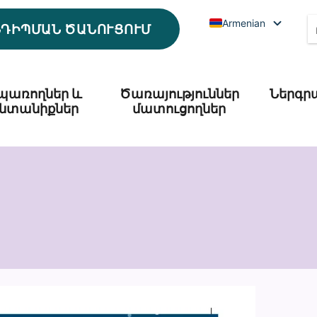
Armenian
ՆԴԻՊՄԱՆ ԾԱՆՈՒՑՈՒՄ
պառողներ և
Ծառայություններ
Ներգր
նտանիքներ
մատուցողներ