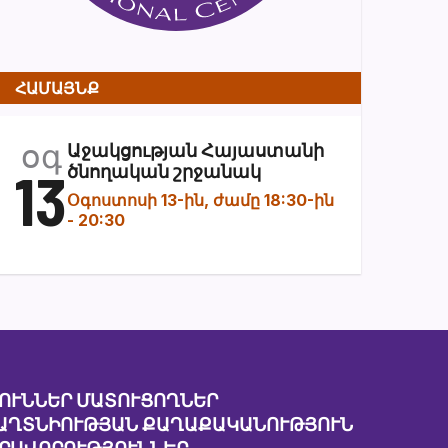
ՀԱՄԱՅՆՔ
օգ
Աջակցության Հայաստանի
13
ծնողական շրջանակ
Օգոստոսի 13-ին, ժամը 18:30-ին
-
20:30
ՈՒՆՆԵՐ ՄԱՏՈՒՑՈՂՆԵՐ
ԱՂՏՆԻՈՒԹՅԱՆ ՔԱՂԱՔԱԿԱՆՈՒԹՅՈՒՆ
ԱՐԱՎՈՐՈՒԹՅՈՒՆՆԵՐ