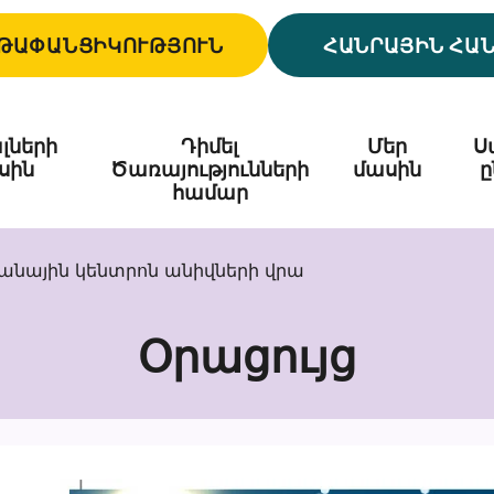
ԹԱՓԱՆՑԻԿՈՒԹՅՈՒՆ
ՀԱՆՐԱՅԻՆ ՀԱ
լների
Դիմել
Մեր
Ս
սին
Ծառայությունների
մասին
ը
համար
նային կենտրոն անիվների վրա
Օրացույց