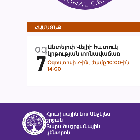
ՀԱՄԱՅՆՔ
օգ
Անտելոփ Վելիի հատուկ
7
կրթության տոնավաճառ
Օգոստոսի 7-ին, ժամը 10:00-ին
-
14:00
Հյուսիսային Լոս Անջելես
շրջան
Տարածաշրջանային
կենտրոն