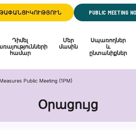
ԹԱՓԱՆՑԻԿՈՒԹՅՈՒՆ
PUBLIC MEETING N
Դիմել
Մեր
Սպառողներ
ռայությունների
մասին
և
համար
ընտանիքներ
Measures Public Meeting (1PM)
Օրացույց