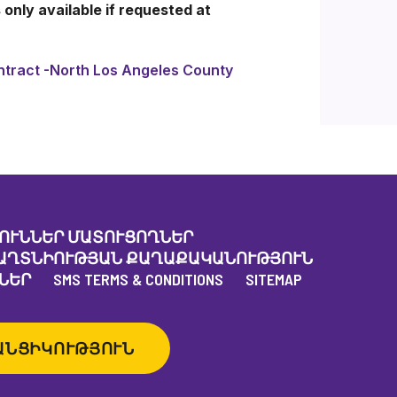
 only available if requested at
tract -North Los Angeles County
ՈՒՆՆԵՐ ՄԱՏՈՒՑՈՂՆԵՐ
ԱՂՏՆԻՈՒԹՅԱՆ ՔԱՂԱՔԱԿԱՆՈՒԹՅՈՒՆ
ՆԵՐ
SMS TERMS & CONDITIONS
SITEMAP
ԱՆՑԻԿՈՒԹՅՈՒՆ