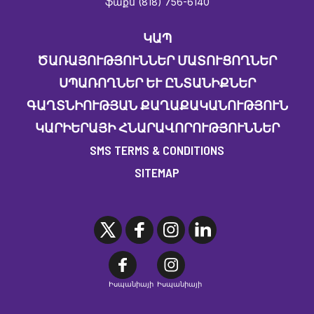
ֆաքս (818) 756-6140
ԿԱՊ
ԾԱՌԱՅՈՒԹՅՈՒՆՆԵՐ ՄԱՏՈՒՑՈՂՆԵՐ
ՍՊԱՌՈՂՆԵՐ ԵՒ ԸՆՏԱՆԻՔՆԵՐ
ԳԱՂՏՆԻՈՒԹՅԱՆ ՔԱՂԱՔԱԿԱՆՈՒԹՅՈՒՆ
ԿԱՐԻԵՐԱՅԻ ՀՆԱՐԱՎՈՐՈՒԹՅՈՒՆՆԵՐ
SMS TERMS & CONDITIONS
SITEMAP
Իսպանիայի
Իսպանիայի