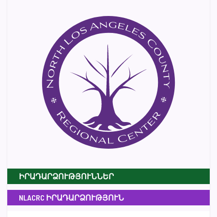
ԻՐԱԴԱՐՁՈՒԹՅՈՒՆՆԵՐ
NLACRC ԻՐԱԴԱՐՁՈՒԹՅՈՒՆ