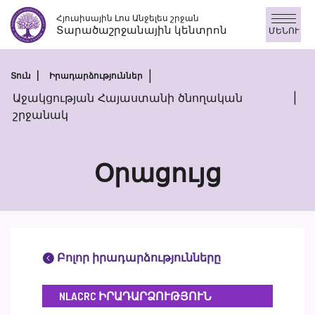
Անցնել
Հյուսիսային Լոս Անջելես շրջան
բովանդակությանը
Տարածաշրջանային կենտրոն
ՄԵՆՈՒ
Տուն
Իրադարձություններ
Աջակցության Հայաստանի ծնողական
շրջանակ
Օրացույց
Բոլոր իրադարձությունները
NLACRC ԻՐԱԴԱՐՁՈՒԹՅՈՒՆ