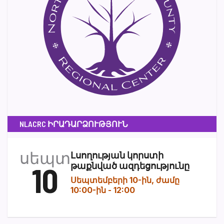
NLACRC ԻՐԱԴԱՐՁՈՒԹՅՈՒՆ
սեպտ
Լսողության կորստի
10
թաքնված ազդեցությունը
Սեպտեմբերի 10-ին, ժամը
10:00-ին
-
12:00