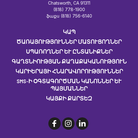
Chatsworth, CA 91311
(818) 778-1900
ֆաքս (818) 756-6140
ԿԱՊ
ԾԱՌԱՅՈՒԹՅՈՒՆՆԵՐ ՄԱՏՈՒՑՈՂՆԵՐ
ՍՊԱՌՈՂՆԵՐ ԵՒ ԸՆՏԱՆԻՔՆԵՐ
ԳԱՂՏՆԻՈՒԹՅԱՆ ՔԱՂԱՔԱԿԱՆՈՒԹՅՈՒՆ
ԿԱՐԻԵՐԱՅԻ ՀՆԱՐԱՎՈՐՈՒԹՅՈՒՆՆԵՐ
SMS-Ի ՕԳՏԱԳՈՐԾՄԱՆ ԿԱՆՈՆՆԵՐ ԵՒ Պ
ԱՅՄԱՆՆԵՐ
ԿԱՅՔԻ ՔԱՐՏԵԶ