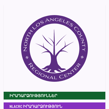
ԻՐԱԴԱՐՁՈՒԹՅՈՒՆՆԵՐ
NLACRC ԻՐԱԴԱՐՁՈՒԹՅՈՒՆ