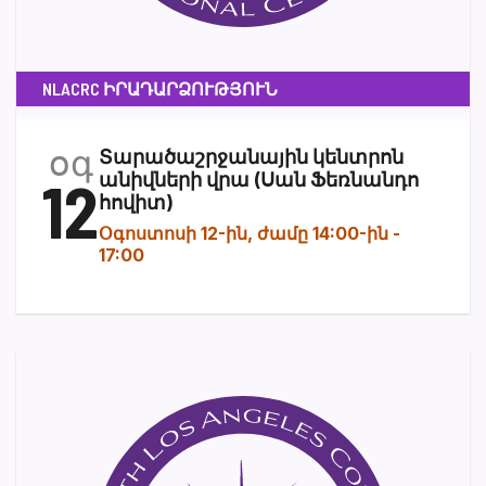
NLACRC ԻՐԱԴԱՐՁՈՒԹՅՈՒՆ
օգ
Տարածաշրջանային կենտրոն
12
անիվների վրա (Սան Ֆեռնանդո
հովիտ)
Օգոստոսի 12-ին, ժամը 14:00-ին
-
17:00