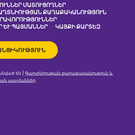
ՈՒՆՆԵՐ ՄԱՏՈՒՑՈՂՆԵՐ
ԱՂՏՆԻՈՒԹՅԱՆ ՔԱՂԱՔԱԿԱՆՈՒԹՅՈՒՆ
ԱՐԱՎՈՐՈՒԹՅՈՒՆՆԵՐ
 ԵՒ ՊԱՅՄԱՆՆԵՐ
ԿԱՅՔԻ ՔԱՐՏԵԶ
ԱՆՑԻԿՈՒԹՅՈՒՆ
անված են |
Գաղտնիության քաղաքականություն և
ան պայմաններ