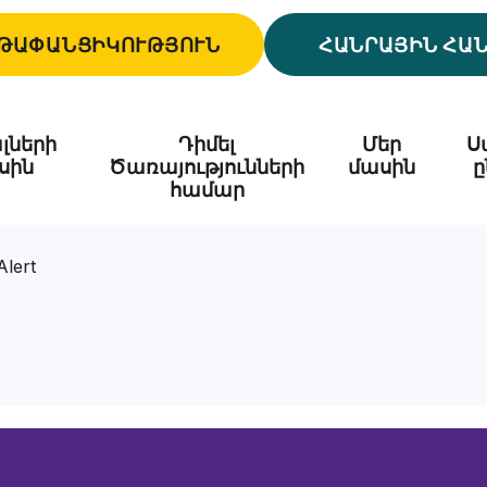
ԹԱՓԱՆՑԻԿՈՒԹՅՈՒՆ
ՀԱՆՐԱՅԻՆ ՀԱ
լների
Դիմել
Մեր
Ս
սին
Ծառայությունների
մասին
ը
համար
Alert