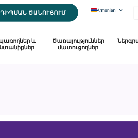
Armenian
ՆԴԻՊՄԱՆ ԾԱՆՈՒՑՈՒՄ
պառողներ և
Ծառայություններ
Ներգր
նտանիքներ
մատուցողներ