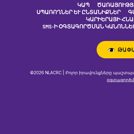
ԿԱՊ
ԾԱՌԱՅՈՒԹՅ
ՍՊԱՌՈՂՆԵՐ ԵՒ ԸՆՏԱՆԻՔՆԵՐ
Գ
ԿԱՐԻԵՐԱՅԻ ՀՆ
SMS-Ի ՕԳՏԱԳՈՐԾՄԱՆ ԿԱՆՈՆՆԵՐ
ԹԱՓ
©2026 NLACRC | Բոլոր իրավունքները պաշտպ
օգտագործմ