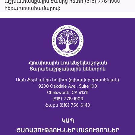
աշխատանքային ժամից հետո (818) 778-1900
հեռախոսահամարով:
Հյուսիսային Լոս Անջելես շրջան
Տարածաշրջանային կենտրոն
Սան Ֆերնանդո հովիտ (գլխավոր գրասենյակ)
9200 Oakdale Ave., Suite 100
Chatsworth, CA 91311
(818) 778-1900
ֆաքս (818) 756-6140
ԿԱՊ
ԾԱՌԱՅՈՒԹՅՈՒՆՆԵՐ ՄԱՏՈՒՑՈՂՆԵՐ