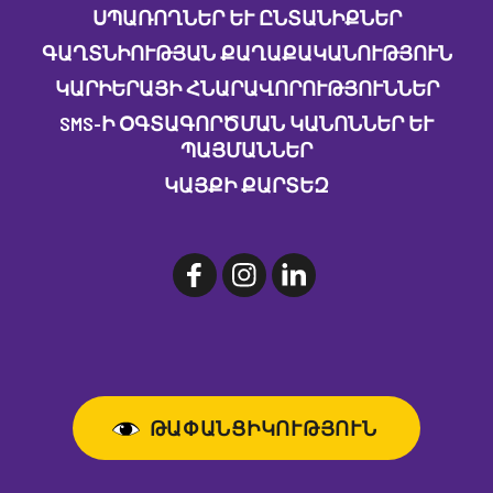
ՍՊԱՌՈՂՆԵՐ ԵՒ ԸՆՏԱՆԻՔՆԵՐ
ԳԱՂՏՆԻՈՒԹՅԱՆ ՔԱՂԱՔԱԿԱՆՈՒԹՅՈՒՆ
ԿԱՐԻԵՐԱՅԻ ՀՆԱՐԱՎՈՐՈՒԹՅՈՒՆՆԵՐ
SMS-Ի ՕԳՏԱԳՈՐԾՄԱՆ ԿԱՆՈՆՆԵՐ ԵՒ Պ
ԱՅՄԱՆՆԵՐ
ԿԱՅՔԻ ՔԱՐՏԵԶ
ԹԱՓԱՆՑԻԿՈՒԹՅՈՒՆ