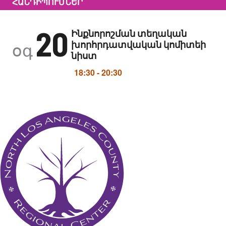
ՀԱՆԴԻՊՈՒՄՆԵՐ
20
Ինքնորոշման տեղական
խորհրդատվական կոմիտեի
օգ
նիստ
18:30
-
20:30