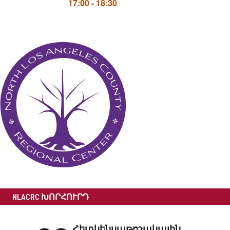
17:00
-
18:30
NLACRC ԽՈՐՀՈՒՐԴ
Հետկենսաթոշակային