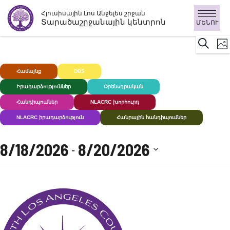
Անցնել
Հյուսիսային Լոս Անջելես շրջան
բովանդակությանը
Տարածաշրջանային կենտրոն
ՄԵՆՈՒ
Ի
Որոնու
Լու
Դ
ն
Համայնք
DDS
Խուլ+
Իրադարձություններ
Օրենսդրական
Հանդիպումներ
NLACRC խորհուրդ
NLACRC իրադարձություն
Հանրային հանդիպումներ
8/18/2026
8/20/2026
 - 
Ընտրեք
ամսաթիվը: