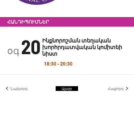
ՀԱՆԴԻՊՈՒՄՆԵՐ
20
Ինքնորոշման տեղական
խորհրդատվական կոմիտեի
օգ
նիստ
18:30
-
20:30
Իրադարձություններ
Իրադ
Նախորդ
Այսօր
Հաջորդ