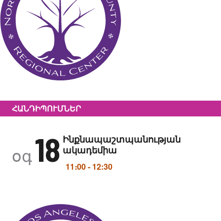
ՀԱՆԴԻՊՈՒՄՆԵՐ
18
Ինքնապաշտպանության
ակադեմիա
օգ
11։00
-
12:30